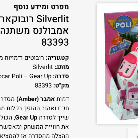
מפרט ומידע נוסף
Silverlit רו
אמבולנס משתנה 
83393
קטגוריה:
רובוטים ודמויות 
מותג:
Silverlit
סדרה:
Robocar Poli – Gear Up
מק"ט:
83393
דמות
אמבר (Amber)
מסדר
חכם ואהוב ההופך בקלות מרכ
שייך לסדרת
Gear Up
, הכול
את חוויית המשחק ומאפשרי
ההצלה מהסדרה או להמציא